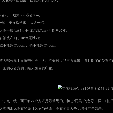
文化衫/T恤图案：图案大小设计技巧
o，一般为6cm或者8cm;
一些，更显得含蓄、大方一点。
般以A4大小<21*29.7cm>为参考尺寸;
袖或左袖，10cm宽以内;
能超过30cm， 长不能超过40cm。
部分集中在胸部中央，大小不会超过15平方厘米，并且图案的位置
圆的或者方的，给人醒目的印象。
点、线、面三种构成方式是最常见的。和“少而美”的色彩一样，T恤的
类的那么图案的设计又另当别论，图案尽量大些，增强广告效果。