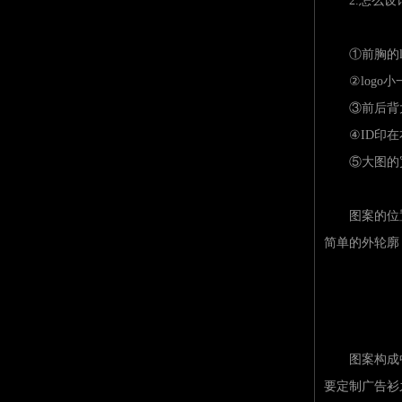
2.怎么设计
①前胸的log
②logo小
③前后背大图一
④ID印在右
⑤大图的宽不
图案的位置大
简单的外轮廓，
图案构成中，
要定制广告衫之