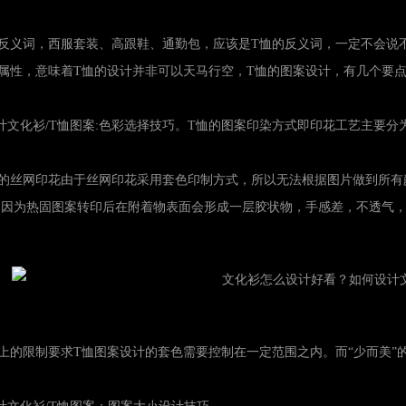
，西服套装、高跟鞋、通勤包，应该是T恤的反义词，一定不
属性，意味着T恤的设计并非可以天马行空，T恤的图案设计，有几个要
化衫/T恤图案:色彩选择技巧。T恤的图案印染方式即印花
网印花由于丝网印花采用套色印制方式，所以无法根据图片做到所有颜色的过渡
印因为热固图案转印后在附着物表面会形成一层胶状物，手感差，不透气，
限制要求T恤图案设计的套色需要控制在一定范围之内。而“少而美”