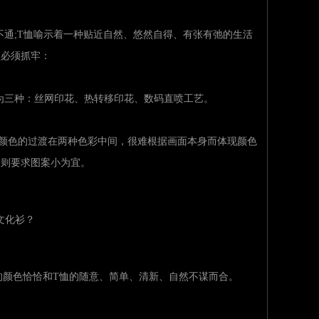
会说不通;T恤喻示着一种贴近自然、悠然自得、有张有弛的生活
点必须抓牢：
工艺主要分为三种：丝网印花、热转移印花、数码直喷工艺。
在两种色彩中间，很难根据画面本身而体现颜色
则要求图案小为宜。
的颜色恰恰和T恤的随意、简单、清新、自然不谋而合。