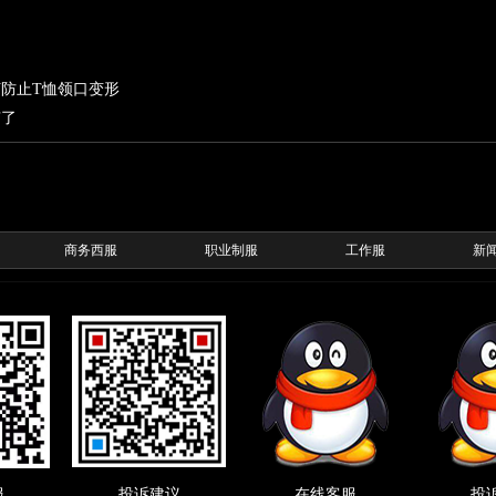
防止T恤领口变形
有了
商务西服
职业制服
工作服
新
服
投诉建议
在线客服
投