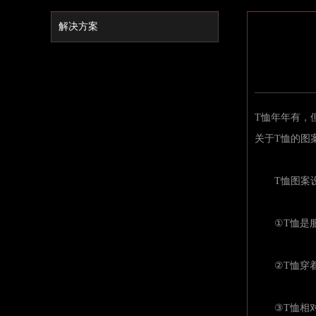
解决方案
T恤年年有，
关于T恤的图
T恤图案设计
①T恤是服装
②T恤穿着舒
③T恤相对