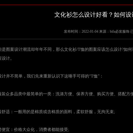
文化衫怎么设计好看？如何设
发布时间：2022-01-04 来源：bifa必发服
但是图案设计潮流却年年不同，那么文化衫/T恤的图案应该怎么设计?
案设计。
并不简单，我们先来重新认识下这唾手可得的“T恤”：
众多品类中最简单的一类：洗涤方便、保养方便、购买方便、搭配方便
适：一般用的是棉质或含棉质的面料，柔软舒服，无拘无束;
便宜：价格大众化，消费者都能接受;