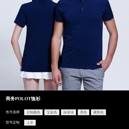
商务POLOT恤衫
色号选择
定制颜色
宝蓝色
抹茶绿
黑色
藏青色
型号定制
上衣